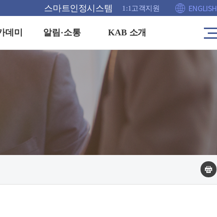
ENGLISH
스마트인정시스템
1:1고객지원
카데미
알림·소통
KAB 소개
사
이
트
공고
인사말
맵
이
안내
KAB이란
동
홍보관
연혁
격증
채용정보
주요업무 및 조직도
FAQ
운영방침
1:1 고객센터
해외협력(MOU)
부실인증신고
찾아오시는길