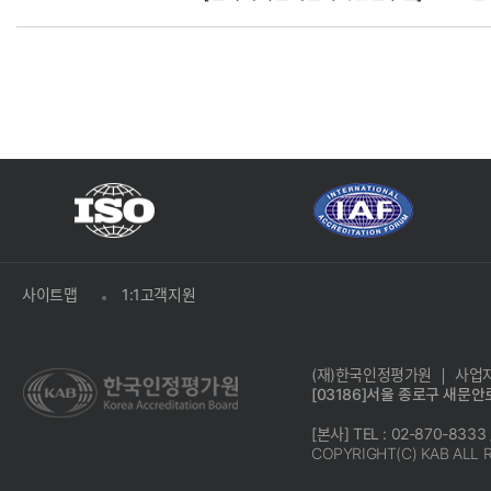
사이트맵
1:1고객지원
(재)한국인정평가원
사업자
[03186]서울 종로구 새문안로
[본사] TEL : 02-870-8333 
COPYRIGHT(C) KAB ALL 