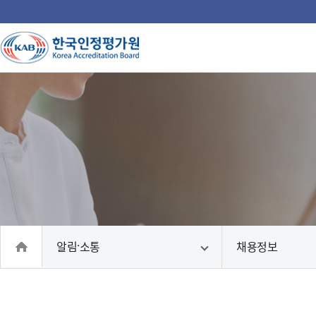
주
메
뉴
인
국
인
인
인
인
의
홈
알림·소통
채용정보
으