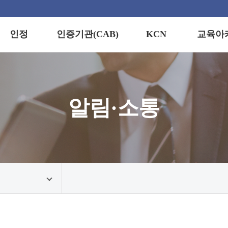
인정
인증기관(CAB)
KCN
교육아
정이란?
경영시스템
교육안내
인증기업 검색
(KCN)
제적 통용성
자격인증
교육신청
연도별 통계
정스킴
스킴
정보마당
알림·소통
지역별 통계
정기준
수료증·합
발급
정프로세스
정마크
견접수/문의