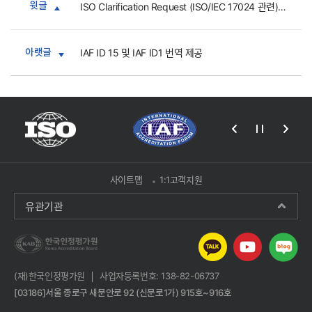
윗글
ISO Clarification Request (ISO/IEC 17024 관련) 국문 번역자료 제공
아랫글
IAF ID 15 및 IAF ID1 번역 제공
사이트맵
1:1고객지원
유관기관
(재)한국인정평가원
사업자등록번호: 138-82-06737
[03186]서울 종로구 새문안로 92 (신문로1가) 915호~916호