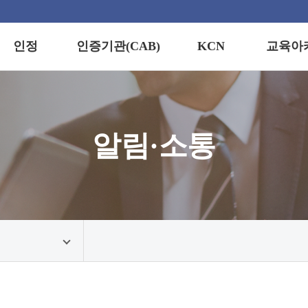
인정
인증기관(CAB)
KCN
교육아
정이란?
경영시스템
교육안내
인증기업 검색
(KCN)
제적 통용성
자격인증
교육신청
연도별 통계
정스킴
스킴
정보마당
알림·소통
지역별 통계
정기준
수료증·합
발급
정프로세스
정마크
견접수/문의