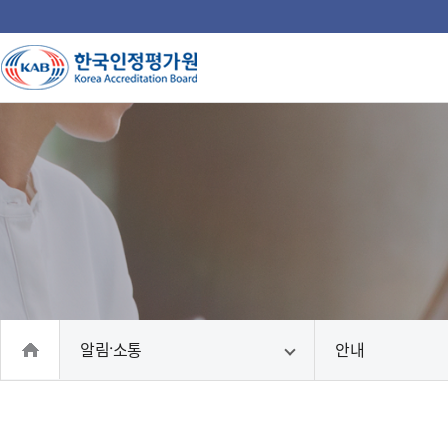
주
메
뉴
인
국
인
인
인
인
의
홈
알림·소통
안내
으