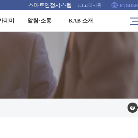
ENGLISH
스마트인정시스템
1:1고객지원
카데미
알림·소통
KAB 소개
사
이
트
공고
인사말
맵
이
안내
KAB이란
동
홍보관
연혁
격증
채용정보
주요업무 및 조직도
FAQ
운영방침
1:1 고객센터
해외협력(MOU)
부실인증신고
찾아오시는길