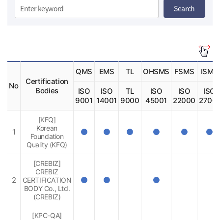
Search
분
k
류
e
선
y
w
택
o
r
d
QMS
EMS
TL
OHSMS
FSMS
ISMS
Certification
No
Bodies
ISO
ISO
TL
ISO
ISO
ISO
9001
14001
9000
45001
22000
27001
[KFQ]
Korean
1
인
인
인
인
인
인
Foundation
증
증
증
증
증
증
Quality (KFQ)
[CREBIZ]
CREBIZ
2
CERTIFICATION
인
인
인
증
증
증
BODY Co., Ltd.
(CREBIZ)
[KPC-QA]