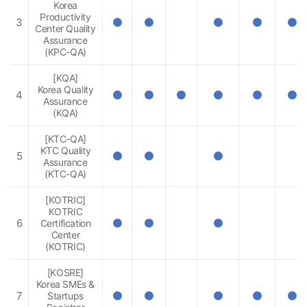
Korea
Productivity
3
인
인
인
인
인
Center Quality
증
증
증
증
증
Assurance
(KPC-QA)
[KQA]
Korea Quality
4
인
인
인
인
인
인
Assurance
증
증
증
증
증
증
(KQA)
[KTC-QA]
KTC Quality
5
인
인
인
Assurance
증
증
증
(KTC-QA)
[KOTRIC]
KOTRIC
6
Certification
인
인
인
증
증
증
Center
(KOTRIC)
[KOSRE]
Korea SMEs &
7
Startups
인
인
인
인
인
증
증
증
증
증